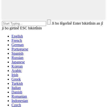
Ji bo lêgerînê Enter bikirtînin an jî
ji bo girtinê ESC bikirtînin
English
French
German
Portuguese
Spanish
Russian
Japanese
Korean
Arabic
Irish
Greek
Turkish
Italian
Danish
Romanian
Indonesian
Czech