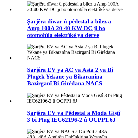
Şarjêra dîwar û pêdestal a bilez a
Amp 100A 20-40 KW DC ji bo
otomobîla elektrîkê ya derve
Şarjêra EV ya AC ya Asta 2 ya Bi
Plugek Yekane ya Bikaranîna
Bazirganî Bi Girêdana NACS
Şarjêra EV ya Pêdestal a Moda Giştî
3 bi Plug IEC62196-2 û OCPP1.6J