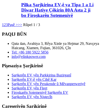
Pîlka Şarjkirina EV-ê ya Tîpa 1 a Li
Dîwar Hatiye Çêkirin 80A Asta 2 ji
bo Firoşkarên Sotemeniyê
1
2
3
Paşê >
>>
Rûpel 1 / 3
PAQIJ BÛN
Qata 4an, Avahiya 3, Rêya Xinle ya Hejmar 29, Navçeya
Haicang, Xiamen, Fujian, 361026, Çîn
Tel: +86 180 5922 5856
info@elinkpower.com
Pîşesaziya Şarjkirinê
Şarjkerên EV yên Parkkirina Bazirganî
Şarjkerên EV-ê yên Cihê Kar
Şarjkerên EV yên Perakende û Mêvanperweriyê
Şarjkerên EV yên Fleet
Firoşkarên Sotemeniyê Şarjkerên EV
Şarjkerên EV yên Niştecîh
Çareseriyên Şarjkirinê