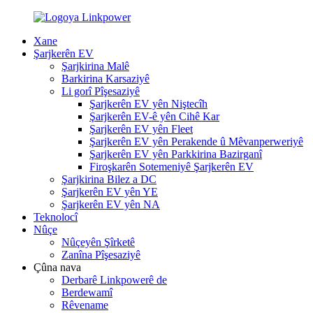
Xane
Şarjkerên EV
Şarjkirina Malê
Barkirina Karsaziyê
Li gorî Pîşesaziyê
Şarjkerên EV yên Niştecîh
Şarjkerên EV-ê yên Cihê Kar
Şarjkerên EV yên Fleet
Şarjkerên EV yên Perakende û Mêvanperweriyê
Şarjkerên EV yên Parkkirina Bazirganî
Firoşkarên Sotemeniyê Şarjkerên EV
Şarjkirina Bilez a DC
Şarjkerên EV yên YE
Şarjkerên EV yên NA
Teknolocî
Nûçe
Nûçeyên Şîrketê
Zanîna Pîşesaziyê
Çûna nava
Derbarê Linkpowerê de
Berdewamî
Rêvename