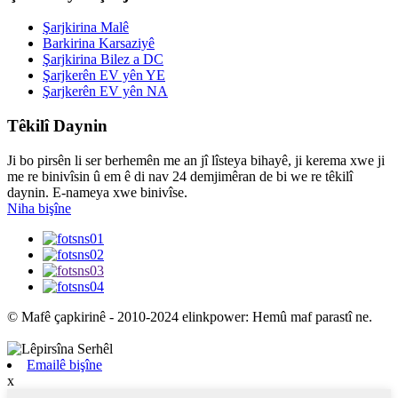
Şarjkirina Malê
Barkirina Karsaziyê
Şarjkirina Bilez a DC
Şarjkerên EV yên YE
Şarjkerên EV yên NA
Têkilî Daynin
Ji bo pirsên li ser berhemên me an jî lîsteya bihayê, ji kerema xwe ji
me re binivîsin û em ê di nav 24 demjimêran de bi we re têkilî
daynin. E-nameya xwe binivîse.
Niha bişîne
© Mafê çapkirinê - 2010-2024 elinkpower: Hemû maf parastî ne.
Emailê bişîne
x