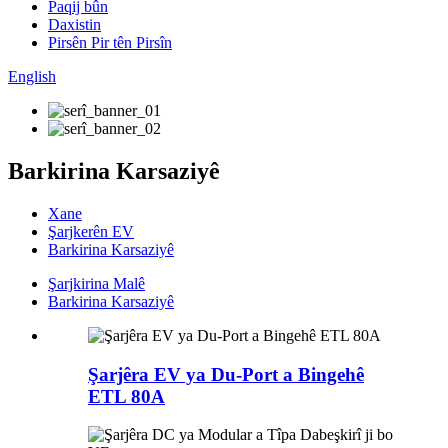
Paqij bûn
Daxistin
Pirsên Pir tên Pirsîn
English
Barkirina Karsaziyê
Xane
Şarjkerên EV
Barkirina Karsaziyê
Şarjkirina Malê
Barkirina Karsaziyê
Şarjêra EV ya Du-Port a Bingehê
ETL 80A