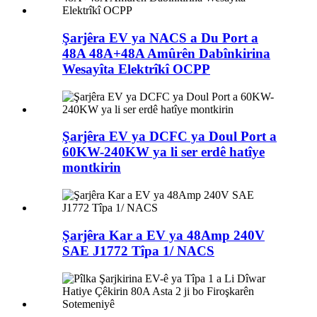
Şarjêra EV ya NACS a Du Port a
48A 48A+48A Amûrên Dabînkirina
Wesayîta Elektrîkî OCPP
Şarjêra EV ya DCFC ya Doul Port a
60KW-240KW ya li ser erdê hatîye
montkirin
Şarjêra Kar a EV ya 48Amp 240V
SAE J1772 Tîpa 1/ NACS